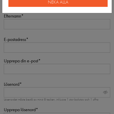
NEKA ALLA
Efternamn
E-postadress
Upprepa din e-post
Lösenord
Lösenordet måste bestå av minst 8 tecken, inklusive 1 stor bokstav och 1 siffra
Upprepa lösenord