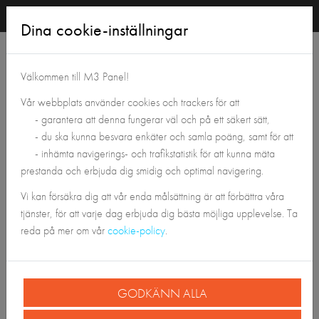
Dina cookie-inställningar
Gå med M3 Panel i dag
Välkommen till M3 Panel!
och får
Vår webbplats använder cookies och trackers för att
- garantera att denna fungerar väl och på ett säkert sätt,
50
välkomstpoäng
- du ska kunna besvara enkäter och samla poäng, samt för att
- inhämta navigerings- och trafikstatistik för att kunna mäta
prestanda och erbjuda dig smidig och optimal navigering.
kön
Vi kan försäkra dig att vår enda målsättning är att förbättra våra
Male
Female
tjänster, för att varje dag erbjuda dig bästa möjliga upplevelse. Ta
reda på mer om vår
cookie-policy
.
Födelsedatum
GODKÄNN ALLA
Förnamn