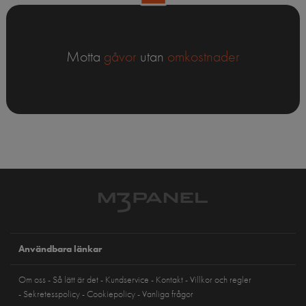
Motta
gåvor
utan
omkostnader
Användbara länkar
Om oss
Så lätt är det
Kundservice
Kontakt
Villkor och regler
Sekretesspolicy
Cookiepolicy
Vanliga frågor