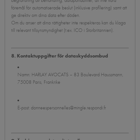
begränsning av behandling, dataportabilitet, att inte vara
föremål för automatiserade beslut (inklusive profilering) samt att
ge direktiv om dina data efter döden.
Om du anser att dina rättigheter inte respekteras kan du klaga
till relevant tillsynsmyndighet (t.ex. ICO i Storbritannien).
8. Kontaktuppgifter för dataskyddsombud
Namn: HARLAY AVOCATS – 83 Boulevard Haussmann,
75008 Paris, Frankrike
E-post: donneespersonnelles@mingle.respondi.fr