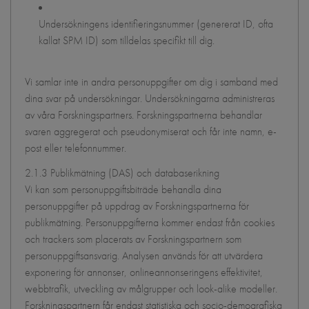
Undersökningens identifieringsnummer (genererat ID, ofta
kallat SPM ID) som tilldelas specifikt till dig.
Vi samlar inte in andra personuppgifter om dig i samband med
dina svar på undersökningar. Undersökningarna administreras
av våra Forskningspartners. Forskningspartnerna behandlar
svaren aggregerat och pseudonymiserat och får inte namn, e-
post eller telefonnummer.
2.1.3 Publikmätning (DAS) och databaserikning
Vi kan som personuppgiftsbiträde behandla dina
personuppgifter på uppdrag av Forskningspartnerna för
publikmätning. Personuppgifterna kommer endast från cookies
och trackers som placerats av Forskningspartnern som
personuppgiftsansvarig. Analysen används för att utvärdera
exponering för annonser, onlineannonseringens effektivitet,
webbtrafik, utveckling av målgrupper och look-alike modeller.
Forskningspartnern får endast statistiska och socio-demografiska