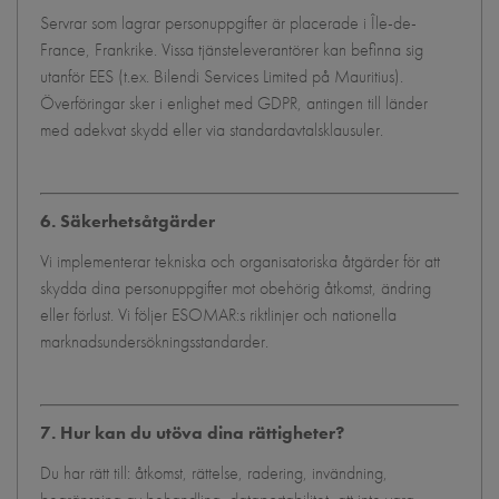
Servrar som lagrar personuppgifter är placerade i Île-de-
France, Frankrike. Vissa tjänsteleverantörer kan befinna sig
utanför EES (t.ex. Bilendi Services Limited på Mauritius).
Överföringar sker i enlighet med GDPR, antingen till länder
med adekvat skydd eller via standardavtalsklausuler.
6. Säkerhetsåtgärder
Vi implementerar tekniska och organisatoriska åtgärder för att
skydda dina personuppgifter mot obehörig åtkomst, ändring
eller förlust. Vi följer ESOMAR:s riktlinjer och nationella
marknadsundersökningsstandarder.
7. Hur kan du utöva dina rättigheter?
Du har rätt till: åtkomst, rättelse, radering, invändning,