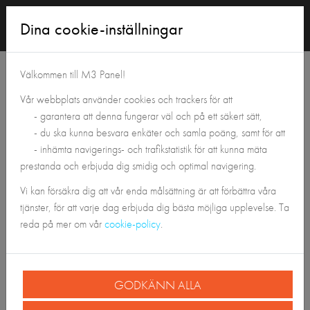
Logga
Dina cookie-inställningar
in
Välkommen till M3 Panel!
Vår webbplats använder cookies och trackers för att
- garantera att denna fungerar väl och på ett säkert sätt,
- du ska kunna besvara enkäter och samla poäng, samt för att
- inhämta navigerings- och trafikstatistik för att kunna mäta
prestanda och erbjuda dig smidig och optimal navigering.
Integritetspolicy
Vi kan försäkra dig att vår enda målsättning är att förbättra våra
tjänster, för att varje dag erbjuda dig bästa möjliga upplevelse. Ta
reda på mer om vår
cookie-policy
.
Sekretesspolicy -
GDPR
Senast uppdaterad: Oktober 2025
GODKÄNN ALLA
M3 Panel-programmet (hädanefter "Programmet") är utformat