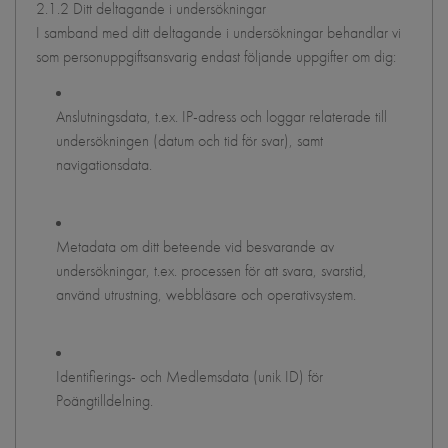
2.1.2 Ditt deltagande i undersökningar
I samband med ditt deltagande i undersökningar behandlar vi
som personuppgiftsansvarig endast följande uppgifter om dig:
Anslutningsdata, t.ex. IP-adress och loggar relaterade till
undersökningen (datum och tid för svar), samt
navigationsdata.
Metadata om ditt beteende vid besvarande av
undersökningar, t.ex. processen för att svara, svarstid,
använd utrustning, webbläsare och operativsystem.
Identifierings- och Medlemsdata (unik ID) för
Poängtilldelning.