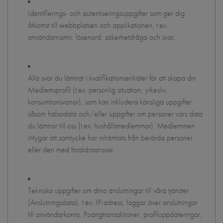
Identifierings- och autentiseringsuppgifter som ger dig
åtkomst till webbplatsen och applikationen, t.ex.
användarnamn, lösenord, säkerhetsfråga och svar.
Alla svar du lämnat i kvalifikationsenkäter för att skapa din
Medlemsprofil (t.ex. personlig situation, yrkesliv,
konsumtionsvanor), som kan inkludera känsliga uppgifter
såsom hälsodata och/eller uppgifter om personer vars data
du lämnar till oss (t.ex. hushållsmedlemmar). Medlemmen
intygar att samtycke har inhämtats från berörda personer
eller den med föräldraansvar.
Tekniska uppgifter om dina anslutningar till våra tjänster
(Anslutningsdata), t.ex. IP-adress, loggar över anslutningar
till användarkonto, Poängtransaktioner, profiluppdateringar,