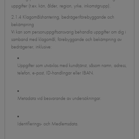
uppgifter (t.ex. kön, ålder, region, yrke, inkomstgrupp).
2.1.4 Klagomålshantering, bedrägeriförebyggande och
bekämpning
Vi kan som personuppgiftsansvarig behandla uppgifter om dig i
samband med klagomål, förebyggande och bekämpning av
bedrägerier, inklusive:
Uppgifter som utväxlas med kundtjänst, såsom namn, adress,
telefon, e-post, ID-handlingar eller IBAN.
Metadata vid besvarande av undersökningar.
Identifierings- och Medlemsdata.