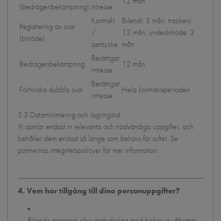
12 mån
(bedrägeribekämpning)
intresse
Kontrakt
Bilendi: 3 mån; trackers:
Registrering av svar
/
13 mån; underbiträde: 3
(biträde)
samtycke
mån
Berättigat
Bedrägeribekämpning
12 mån
intresse
Berättigat
Förhindra dubbla svar
Hela kontraktsperioden
intresse
3.3 Dataminimering och lagringstid
Vi samlar endast in relevanta och nödvändiga uppgifter, och
behåller dem endast så länge som behövs för syftet. Se
partnernas integritetspolicyer för mer information.
4. Vem har tillgång till dina personuppgifter?
Bilendis personal eller dotterbolag med behov av åtkomst