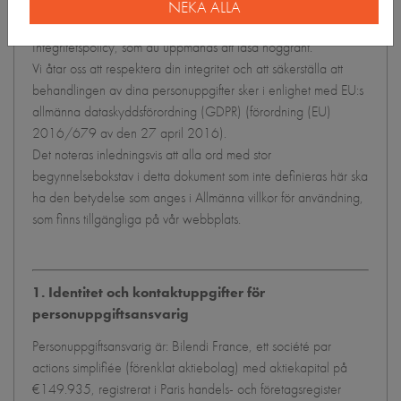
för att säkerställa maximal sekretess för dina personuppgifter.
NEKA ALLA
Information om dig behandlas i enlighet med villkoren i denna
Integritetspolicy, som du uppmanas att läsa noggrant.
Vi åtar oss att respektera din integritet och att säkerställa att
behandlingen av dina personuppgifter sker i enlighet med EU:s
allmänna dataskyddsförordning (GDPR) (förordning (EU)
2016/679 av den 27 april 2016).
Det noteras inledningsvis att alla ord med stor
begynnelsebokstav i detta dokument som inte definieras här ska
ha den betydelse som anges i Allmänna villkor för användning,
som finns tillgängliga på vår webbplats.
1. Identitet och kontaktuppgifter för
personuppgiftsansvarig
Personuppgiftsansvarig är: Bilendi France, ett société par
actions simplifiée (förenklat aktiebolag) med aktiekapital på
€149.935, registrerat i Paris handels- och företagsregister