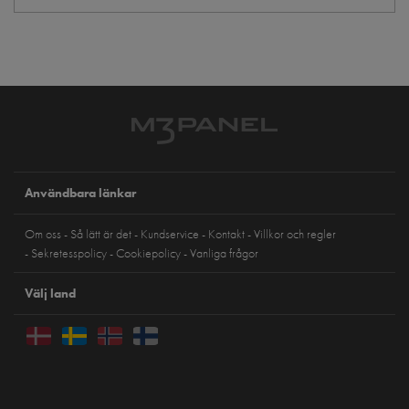
Användbara länkar
Om oss
Så lätt är det
Kundservice
Kontakt
Villkor och regler
Sekretesspolicy
Cookiepolicy
Vanliga frågor
Välj land