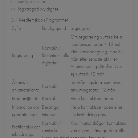
(iii) samtycke, eller
(iv) lagstadgad skyldighet.
3.1 Medlemskap i Programmet
Syfte
Rättslig grund
Lagringstid
Om registrering slutförs: hela
medlemsperioden + 12 mån
Kontrakt /
efter kontostängning, max 36
Registrering
förkontraktuella
mån efter senaste aktivitet.
åtgärder
Anonymisering därefter. Om
ej slutförd: 12 mån.
Åtkomst till
Identifieringsdata: som ovan;
Kontrakt
användarkonto
anslutningsdata: 12 mån
Programtjänster
Kontrakt
Hela kontraktsperioden
Information om
Berättigat
Hela kontraktsperioden eller
uppdateringar
intresse
tills invändning görs
Kontrakt /
Kvalifikationsfrågor: kontraktets
Profilanalys och
samtycke
varaktighet; känsliga data: tills
inbjudningar
(känsliga data)
samtycke återkallas