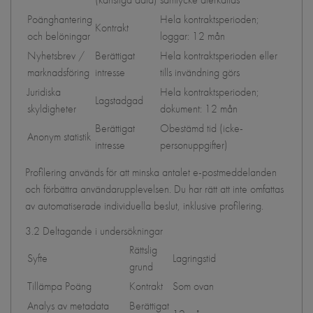
Poänghantering
Hela kontraktsperioden;
Kontrakt
och belöningar
loggar: 12 mån
Nyhetsbrev /
Berättigat
Hela kontraktsperioden eller
marknadsföring
intresse
tills invändning görs
Juridiska
Hela kontraktsperioden;
Lagstadgad
skyldigheter
dokument: 12 mån
Berättigat
Obestämd tid (icke-
Anonym statistik
intresse
personuppgifter)
Profilering används för att minska antalet e-postmeddelanden
och förbättra användarupplevelsen. Du har rätt att inte omfattas
av automatiserade individuella beslut, inklusive profilering.
3.2 Deltagande i undersökningar
Rättslig
Syfte
Lagringstid
grund
Tillämpa Poäng
Kontrakt
Som ovan
Analys av metadata
Berättigat