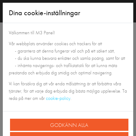
Logga
Dina cookie-inställningar
in
Tillbaka till Panelshoppen
Välkommen till M3 Panel!
Vår webbplats använder cookies och trackers för att
- garantera att denna fungerar väl och på ett säkert sätt,
- du ska kunna besvara enkäter och samla poäng, samt för att
- inhämta navigerings- och trafikstatistik för att kunna mäta
prestanda och erbjuda dig smidig och optimal navigering.
Vi kan försäkra dig att vår enda målsättning är att förbättra våra
tjänster, för att varje dag erbjuda dig bästa möjliga upplevelse. Ta
reda på mer om vår
cookie-policy
.
GODKÄNN ALLA