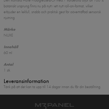
Den ikoniska Huile Prodigieuse®Or med 7 värdefulla oljor av 100 %
botaniskt ursprung finns nu på nytt i ett nytt roll-on-format, vilket
erbjuder en lekfull, snabb och praktisk gest för oöverträffad sensorisk
njutning
Märke
NUXE
Innehåll
60 ml
Antal
1 stk
Leveransinformation
Tänk på att det kan ta upp till 14 dagar innan du får din beställning.