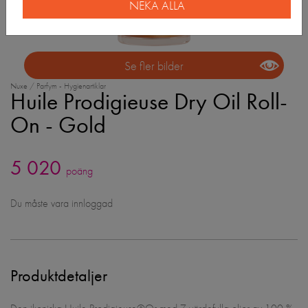
NEKA ALLA
Se fler bilder
Nuxe / Parfym - Hygienartiklar
Huile Prodigieuse Dry Oil Roll-
On - Gold
5 020
poäng
Du måste vara innloggad
Produktdetaljer