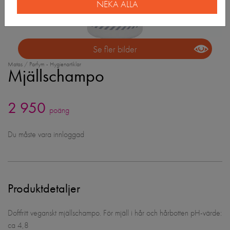
NEKA ALLA
Se fler bilder
Matas / Parfym - Hygienartiklar
Mjällschampo
2 950
poäng
Du måste vara innloggad
Produktdetaljer
Doftfritt veganskt mjällschampo. För mjäll i hår och hårbotten pH-värde:
ca 4,8