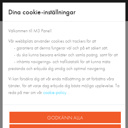
Logga
Dina cookie-inställningar
in
Tillbaka till Panelshoppen
Välkommen till M3 Panel!
Vår webbplats använder cookies och trackers för att
- garantera att denna fungerar väl och på ett säkert sätt,
- du ska kunna besvara enkäter och samla poäng, samt för att
- inhämta navigerings- och trafikstatistik för att kunna mäta
prestanda och erbjuda dig smidig och optimal navigering.
Vi kan försäkra dig att vår enda målsättning är att förbättra våra
tjänster, för att varje dag erbjuda dig bästa möjliga upplevelse. Ta
reda på mer om vår
cookie-policy
.
GODKÄNN ALLA