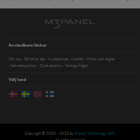
Användbara länkar
Om oss
Så lätt är det
Kundservice
Kontakt
Villkor och regler
Sekretesspolicy
Cookiepolicy
Vanliga frågor
Välj land
Copyright © 2000 - 2025 by
Bilendi Technology SARL
All rights reserved.