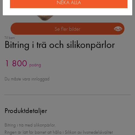
NEKA ALLA
Se fler bilder
Till barn
Bitring i trä och silikonpärlor
1 800
poäng
Du måste vara innloggad
Produktdetaljer
Bitring i trä med silikonpärlor.
Ringen är lätt för barnet att hålla i Silikon av livsmedelskvalitet