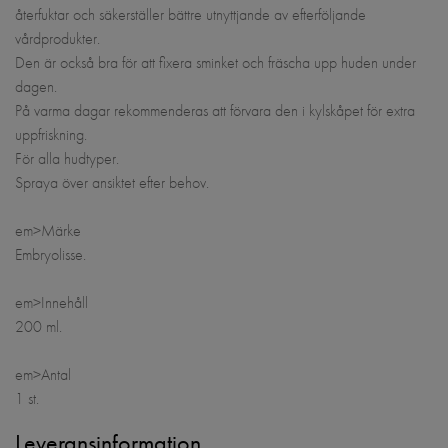
återfuktar och säkerställer bättre utnyttjande av efterföljande
vårdprodukter.
Den är också bra för att fixera sminket och fräscha upp huden under
dagen.
På varma dagar rekommenderas att förvara den i kylskåpet för extra
uppfriskning.
För alla hudtyper.
Spraya över ansiktet efter behov.
em>Märke
Embryolisse.
em>Innehåll
200 ml.
em>Antal
1 st.
Leveransinformation