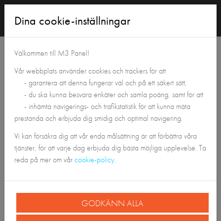
Logga
Dina cookie-inställningar
in
Tillbaka till Panelshoppen
Välkommen till M3 Panel!
Vår webbplats använder cookies och trackers för att
- garantera att denna fungerar väl och på ett säkert sätt,
- du ska kunna besvara enkäter och samla poäng, samt för att
- inhämta navigerings- och trafikstatistik för att kunna mäta
prestanda och erbjuda dig smidig och optimal navigering.
Vi kan försäkra dig att vår enda målsättning är att förbättra våra
tjänster, för att varje dag erbjuda dig bästa möjliga upplevelse. Ta
reda på mer om vår
cookie-policy
.
GODKÄNN ALLA