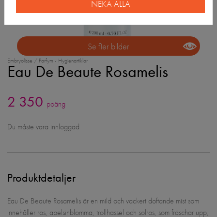
NEKA ALLA
Se fler bilder
Embryolisse / Parfym - Hygienartiklar
Eau De Beaute Rosamelis
2 350
poäng
Du måste vara innloggad
Produktdetaljer
Eau De Beaute Rosamelis är en mild och vackert doftande mist som
innehåller ros, apelsinblomma, trollhassel och solros, som fräschar upp,