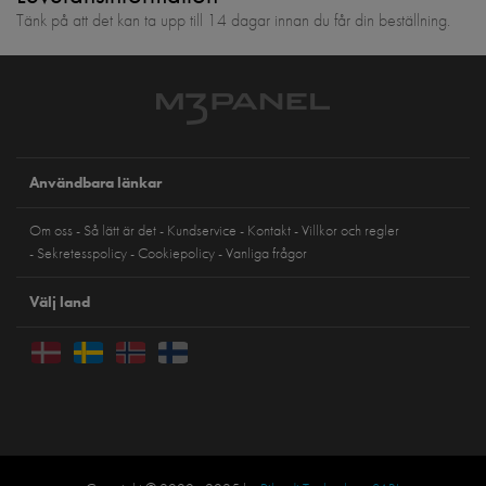
Tänk på att det kan ta upp till 14 dagar innan du får din beställning.
Användbara länkar
Om oss
Så lätt är det
Kundservice
Kontakt
Villkor och regler
Sekretesspolicy
Cookiepolicy
Vanliga frågor
Välj land