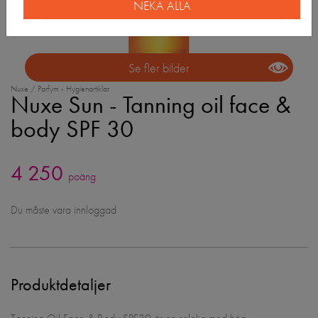
NEKA ALLA
Se fler bilder
Nuxe / Parfym - Hygienartiklar
Nuxe Sun - Tanning oil face &
body SPF 30
4 250
poäng
Du måste vara innloggad
Produktdetaljer