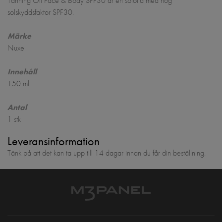
Tanning Oil Face & Body SPF30 är en sololja med hög
solskyddsfaktor SPF30.
Märke
Nuxe
Innehåll
150 ml
Antal
1 stk
Leveransinformation
Tänk på att det kan ta upp till 14 dagar innan du får din beställning.