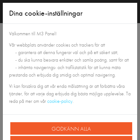
Logga
Dina cookie-inställningar
in
Tillbaka till Panelshoppen
Välkommen till M3 Panel!
Vår webbplats använder cookies och trackers för att
- garantera att denna fungerar väl och på ett säkert sätt,
- du ska kunna besvara enkäter och samla poäng, samt för att
- inhämta navigerings- och trafikstatistik för att kunna mäta
prestanda och erbjuda dig smidig och optimal navigering.
Vi kan försäkra dig att vår enda målsättning är att förbättra våra
tjänster, för att varje dag erbjuda dig bästa möjliga upplevelse. Ta
reda på mer om vår
cookie-policy
.
GODKÄNN ALLA