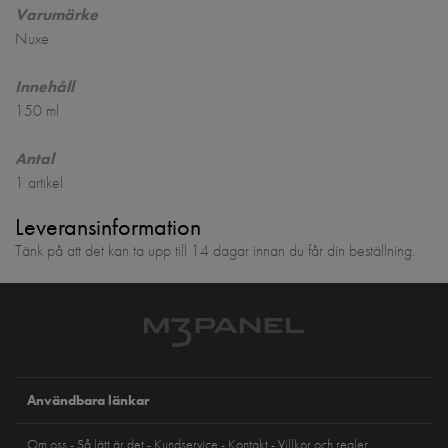
Varumärke
Nuxe
Innehåll
150 ml
Antal
1 artikel
Leveransinformation
Tänk på att det kan ta upp till 14 dagar innan du får din beställning.
Användbara länkar
Om oss
Så lätt är det
Kundservice
Kontakt
Villkor och regler