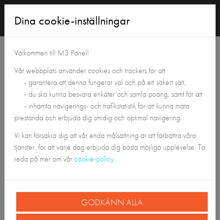
Logga
Dina cookie-inställningar
in
Tillbaka till Panelshoppen
Välkommen till M3 Panel!
Vår webbplats använder cookies och trackers för att
- garantera att denna fungerar väl och på ett säkert sätt,
- du ska kunna besvara enkäter och samla poäng, samt för att
- inhämta navigerings- och trafikstatistik för att kunna mäta
prestanda och erbjuda dig smidig och optimal navigering.
Vi kan försäkra dig att vår enda målsättning är att förbättra våra
tjänster, för att varje dag erbjuda dig bästa möjliga upplevelse. Ta
reda på mer om vår
cookie-policy
.
GODKÄNN ALLA