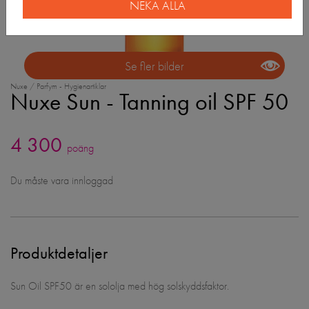
NEKA ALLA
Se fler bilder
Nuxe / Parfym - Hygienartiklar
Nuxe Sun - Tanning oil SPF 50
4 300
poäng
Du måste vara innloggad
Produktdetaljer
Sun Oil SPF50 är en sololja med hög solskyddsfaktor.