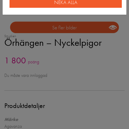
NEKA ALLA
Se fler bilder
Smycken
Örhängen – Nyckelpigor
1 800
poäng
Du måste vara innloggad
Produktdetaljer
Märke
Agavanza