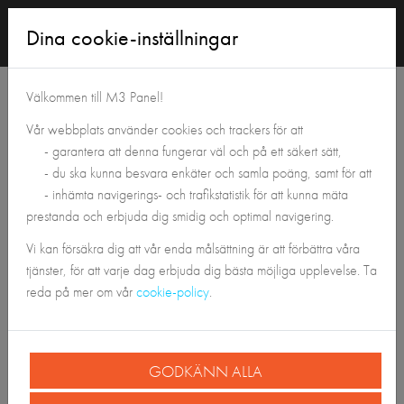
Logga
Dina cookie-inställningar
in
Tillbaka till Panelshoppen
Välkommen till M3 Panel!
Vår webbplats använder cookies och trackers för att
- garantera att denna fungerar väl och på ett säkert sätt,
- du ska kunna besvara enkäter och samla poäng, samt för att
- inhämta navigerings- och trafikstatistik för att kunna mäta
prestanda och erbjuda dig smidig och optimal navigering.
Vi kan försäkra dig att vår enda målsättning är att förbättra våra
tjänster, för att varje dag erbjuda dig bästa möjliga upplevelse. Ta
reda på mer om vår
cookie-policy
.
GODKÄNN ALLA