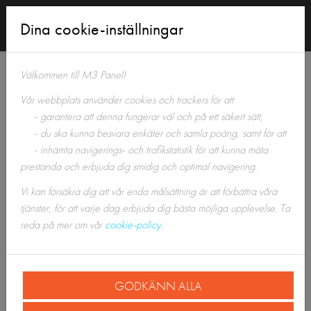
Logga
Dina cookie-inställningar
in
Tillbaka till Panelshoppen
Välkommen till M3 Panel!
Vår webbplats använder cookies och trackers för att
- garantera att denna fungerar väl och på ett säkert sätt,
- du ska kunna besvara enkäter och samla poäng, samt för att
- inhämta navigerings- och trafikstatistik för att kunna mäta
prestanda och erbjuda dig smidig och optimal navigering.
Vi kan försäkra dig att vår enda målsättning är att förbättra våra
tjänster, för att varje dag erbjuda dig bästa möjliga upplevelse. Ta
reda på mer om vår
cookie-policy
.
GODKÄNN ALLA