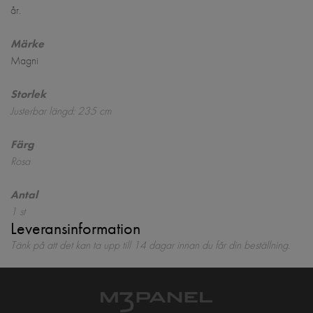
år.
Märke
Magni
Storlek
Justerbar längd: 235 cm
Färg
Rosa
Antal
1 st
Leveransinformation
Tänk på att det kan ta upp till 14 dagar innan du får din beställning.