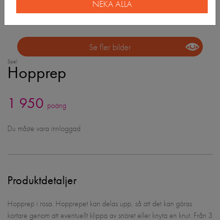
NEKA ALLA
Se fler bilder
Spel
Hopprep
1 950
poäng
Du måste vara innloggad
Produktdetaljer
Hopprep i rosa. Hopprepet kan delas upp, så att det kan göras
kortare genom att eventuellt klippa av snöret eller knyta en knut. Från 3